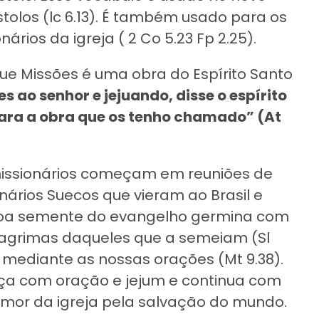
olos (lc 6.13). É também usado para os
ios da igreja ( 2 Co 5.23 Fp 2.25).
 que Missões é uma obra do Espírito Santo
es ao senhor e jejuando, disse o espírito
ara a obra que os tenho chamado” (At
ssionários começam em reuniões de
nários Suecos que vieram ao Brasil e
boa semente do evangelho germina com
agrimas daqueles que a semeiam (Sl
 é mediante as nossas orações (Mt 9.38).
a com oração e jejum e continua com
amor da igreja pela salvação do mundo.