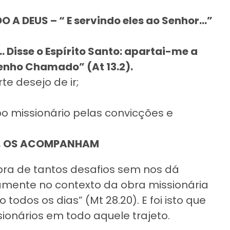
A DEUS – “ E servindo eles ao Senhor…”
isse o Espírito Santo: apartai-me a
tenho Chamado” (At 13.2).
e desejo de ir;
o missionário pelas convicções e
IA, OS ACOMPANHAM
bra de tantos desafios sem nos dá
tamente no contexto da obra missionária
 todos os dias” (Mt 28.20). E foi isto que
onários em todo aquele trajeto.