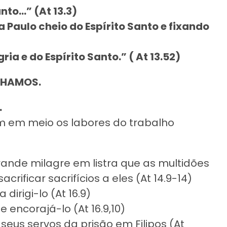
nto…” (At 13.3)
Paulo cheio do Espírito Santo e fixando
ia e do Espírito Santo.” ( At 13.52)
NHAMOS.
.
 em meio os labores do trabalho
ande milagre em listra que as multidões
ificar sacrifícios a eles (At 14.9-14)
irigi-lo (At 16.9)
 encorajá-lo (At 16.9,10)
seus servos da prisão em Filipos (At