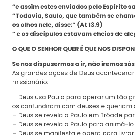
“e assim estes enviados pelo Espírito sa
“Todavia, Saulo, que também se chama 
os olhos nele, disse:” (At 13.9)
“ e os discípulos estavam cheios de alegr
O QUE O SENHOR QUER É QUE NOS DISPO
Se nos dispusermos a ir, não iremos sós
As grandes ações de Deus aconteceram
missionário:
– Deus usa Paulo para operar um tão gr
os confundiram com deuses e queriam sacr
– Deus se revela a Paulo em Trôade para d
– Deus se revela a Paulo para animá-lo e
– Deus se manifesta e opera para livrar 