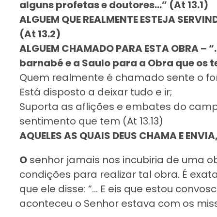
alguns profetas e doutores…” (At 13.1)
ALGUEM QUE REALMENTE ESTEJA SERVINDO 
(At 13.2)
ALGUEM CHAMADO PARA ESTA OBRA – “… D
barnabé e a Saulo para a Obra que os 
Quem realmente é chamado sente o fort
Está disposto a deixar tudo e ir;
Suporta as aflições e embates do camp
sentimento que tem (At 13.13)
AQUELES AS QUAIS DEUS CHAMA E ENV
O
senhor jamais nos incubiria de uma o
condições para realizar tal obra. É exa
que ele disse: “… E eis que estou convosco
aconteceu o Senhor estava com os missi