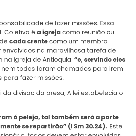
sponsabilidade de fazer missões. Essa
l
. Coletiva é
a igreja
como reunião ou
 de
cada crente
como um membro
r envolvidos na maravilhosa tarefa de
m na igreja de Antioquia:
“e, servindo eles
 nem todos foram chamados para irem
para fazer missões.
i da divisão da presa; A lei estabelecia o
ram á peleja, tal também será a parte
ente se repartirão” (I Sm 30.24).
Este
ssionário, todos devem estar envolvidos,