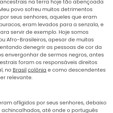
s ancestrais na terra hoje tão abençoada
 Meu povo sofreu muitos detrimentos
or seus senhores, aqueles que eram
uracos, eram levados para a senzala, e
ra servir de exemplo. Hoje somos
ou Afro-Brasileiros, apesar de muitas
 tentando denegrir as pessoas de cor da
s envergonhar de sermos negros, antes
trais foram os responsáveis direitos
l, no
Brasil
colônia
e como descendentes
er relevante.
am afligidos por seus senhores, debaixo
 achincalhados, até onde o português