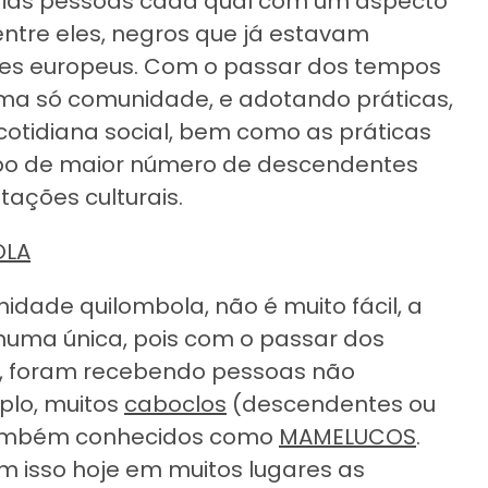
rias pessoas cada qual com um aspecto
entre eles, negros que já estavam
es europeus. Com o passar dos tempos
uma só comunidade, e adotando práticas,
otidiana social, bem como as práticas
rupo de maior número de descendentes
ações culturais.
OLA
nidade quilombola, não é muito fácil, a
numa única, pois com o passar dos
, foram recebendo pessoas não
plo, muitos
caboclos
(descendentes ou
também conhecidos como
MAMELUCOS
.
om isso hoje em muitos lugares as