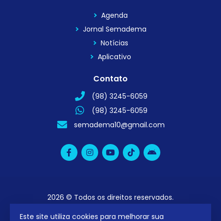
Agenda
Jornal Semadema
Notícias
Aplicativo
Contato
(98) 3245-6059
(98) 3245-6059
semadema10@gmail.com
2026 © Todos os direitos reservados.
Este site utiliza cookies para melhorar sua
utilizamos a plataforma